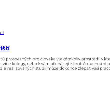
išti
ů prospěšných pro člověka v jakémkoliv prostředí, v kter
st s více kolegy, nebo k vám přicházejí klienti či obchodní
dle realizovaných studií může dokonce zlepšit vaši pracov