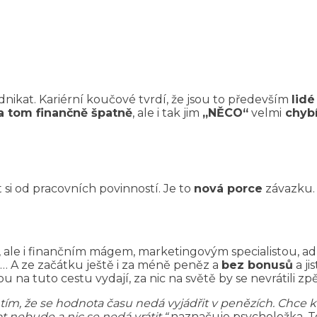
odnikat. Kariérní koučové tvrdí, že jsou to především
lidé
a tom finančně špatně
, ale i tak jim
„NĚCO“
velmi
chybí
si od pracovních povinností. Je to
nová porce
závazku.
le i finančním mágem, marketingovým specialistou, admin
u… A ze začátku ještě i za méně peněz a
bez bonusů
a ji
u na tuto cestu vydají, za nic na světě by se nevrátili zp
tím, že se hodnota času nedá vyjádřit v penězích. Chce kar
t nebude a nic se nedá vrátit,“
naznačuje psycholožka. 