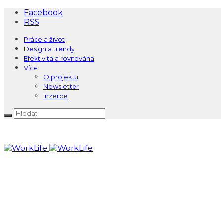
Facebook
RSS
Práce a život
Design a trendy
Efektivita a rovnováha
Více
O projektu
Newsletter
Inzerce