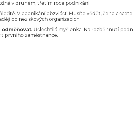
možná v druhém, třetím roce podnikání.
ůležité. V podnikání obzvlášť. Musíte vědět, čeho chcet
ději po neziskových organizacích.
ě odměňovat.
Ušlechtilá myšlenka. Na rozběhnutí podnik
it prvního zaměstnance.