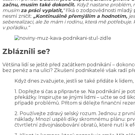
začnu, musím také dokončit.
Když nastane problém, m
musím
za práci vyplatit,
“
říká o zodpovědnosti mladý po
nesmí zničit:
„Kontinuálně přemýšlím a hodnotím,
je
seberealizaci, ale že mám i rodinu, která mě potřebuje. 
v pořádku.“
Zbláznili se?
Většina lidí se ještě před začátkem podnikání – dokon
bez peněz a na ulici? Zkušení podnikatelé však radí př
Když dnes zvažujete, jestli se také přidáte k lidem, k
1. Dopřejte si čas a připravte se. Na podnikání je p
překážky. Inspirujte se jinými lidmi – učte se od 
případě problémů. Přitom si dělejte finanční rezer
2. Používejte zdravý selský rozum. Jednou z prvn
náklady. Mnozí uspěli díky skromnému plánu: prvn
čtvrtletní zdvojnásobování obratů, které nutí k efe