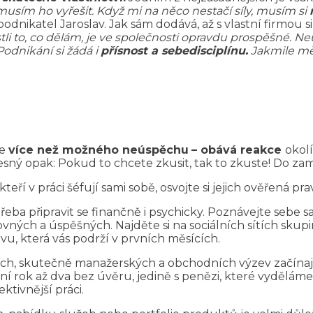
usím ho vyřešit. Když mi na něco nestačí síly, musím si
dnikatel Jaroslav. Jak sám dodává, až s vlastní firmou si
stli to, co dělám, je ve společnosti opravdu prospěšné. 
Podnikání si žádá i
přísnost a sebedisciplínu.
Jakmile mě 
ce
více než možného neúspěchu
– obává reakce
okolí
esný opak: Pokud to chcete zkusit, tak to zkuste! Do zam
teří v práci šéfují sami sobě, osvojte si jejich ověřená prav
otřeba připravit se finančně i psychicky. Poznávejte sebe 
šikovných a úspěšných. Najděte si na sociálních sítích sku
vu, která vás podrží v prvních měsících.
ích, skutečně manažerských a obchodních výzev začínaj
í rok až dva bez úvěru, jedině s penězi, které vyděláme
ktivnější práci.