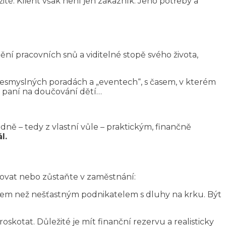
ité. Klient však není jen zákazník. Jeho potřeby a
ní pracovních snů a viditelné stopě svého života,
esmyslných poradách a „eventech“, s časem, v kterém
í, paní na doučování dětí…
ně – tedy z vlastní vůle – praktickým, finančně
l.
novat nebo zůstaňte v zaměstnání:
ncem než nešťastným podnikatelem s dluhy na krku. Být
kotat. Důležité je mít finanční rezervu a realisticky