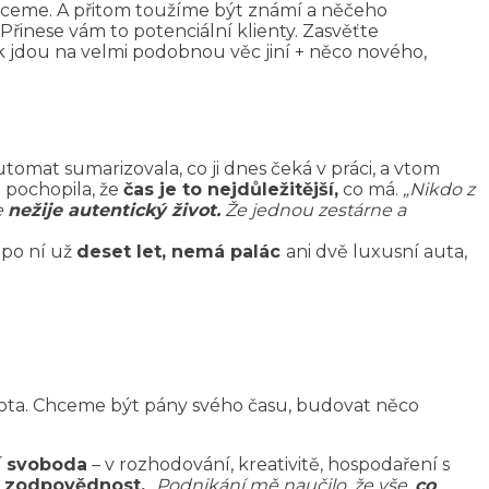
chceme. A přitom toužíme být známí a něčeho
řinese vám to potenciální klienty. Zasvěťte
ak jdou na velmi podobnou věc jiní + něco nového,
tomat sumarizovala, co ji dnes čeká v práci, a vtom
 pochopila, že
čas je to nejdůležitější,
co má.
„Nikdo z
e
nežije autentický život.
Že jednou zestárne a
 po ní už
deset let, nemá palác
ani dvě luxusní auta,
života. Chceme být pány svého času, budovat něco
í
svoboda
– v rozhodování, kreativitě, hospodaření s
k
zodpovědnost.
„Podnikání mě naučilo, že vše,
co