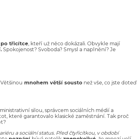
 po třicítce
, kteří už něco dokázali. Obvykle mají
.
Spokojenost? Svoboda? Smysl a naplnění? Je
 Většinou
mnohem větší sousto
než vše, co jste doteď
istrativní silou, správcem sociálních médií a
stot, které garantovalo klasické zaměstnání. Tak proč
ět?
iéru a sociální status. Před čtyřicítkou, v období
Toto
poznání
bývá natolik
znepokojivé,
že mnozí volí