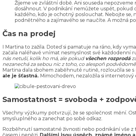
Žijeme ve zvláštní době. Ani souseda nepozveme 
dosáhnout. V podnikání nemůžete uspět, pokud o s
každého, kdo je ochotný poslouchat. Nebojte se, n
podnětného a zajímavého se naučíte. A možná po
Čas na prodej
I Martina to zažila. Doteď si pamatuje na ráno, kdy vym
začala naléhavě vnímat nesmyslnost své každodenní ruti
nás netuší, kolik ho má, ale pokud
všechen rozprodá
za
nezanechá za sebou nic z toho, co alespoň podvědomě 
Martina dala sbohem zaběhnuté rutině, rozloučila se s 
ale je šťastná.
Mimochodem, nezaložila si internetový o
Samostatnost = svoboda + zodpov
Všechny výzkumy potvrzují, že se společnost mění. Ost
smysluplného a zanechat po sobě odkaz.
Rozběhnutí samostatné živnosti nebo podnikání vše z 
časem i penězi.
Dalšími jsou úspěch, známé jméno a 