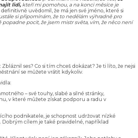
najít lidi,
kteří mi pomohou, a na konci měsíce je
 definitivně uvědomil, že má jen své jméno, které si
Neustále si připomínám, že to nedělám výhradně pro
popadne pocit, že jsem mistr světa, vím, že něco není
: Zbláznil ses? Co si tím chceš dokázat? Je ti líto, že nejsi
ěstnání se můžete vrátit kdykoliv.
idla:
samotného – své touhy, slabé a silné stránky,
pinu, v které můžete získat podporu a radu v
ícího podnikatele, je schopnost udržovat nízké
. Dobrým cílem je také pravidelné, například