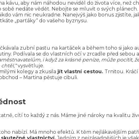
na kávu, aby nám náhodou neviděl do života více, než 
obě nedáte vědět. Nebojte se mluvit o svých plánech. P
ikdo vám nic neukradne. Nanejvýš jako bonus zjistíte, j
tkáte „parťáky“ do vašeho byznysu.
ačkávala zubní pastu na kartáček a během toho si jako au
ny. Podívala se do vlastních očí v zrcadle před sebou a
městnavatelům, i když za krásné peníze, může pocítit, ž
chtěl,“
vysvětluje.
milými kolegy a zkusila
jít vlastní cestou.
Trnitou. Kráčí
bchod – Martina pěstuje cibuli.
ědnost
atně, cítí to každý z nás. Máme jiné nároky na kvalitu 
toho nabízí. Má mnoho efektů. K těm nejlákavějším patř
skutečné vlastnictví.
Jedním z nejzásadnějších je vša