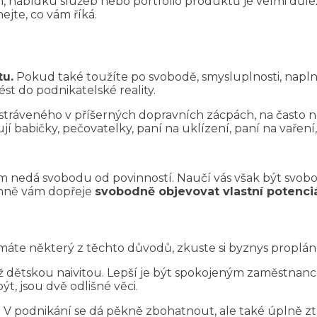
n, nabídku služeb nebo portfolio produktů je velmi důlež
jte, co vám říká.
tu.
Pokud také toužíte po svobodě, smysluplnosti, naplně
st do podnikatelské reality.
stráveného v příšerných dopravních zácpách, na často n
jí babičky, pečovatelky, paní na uklízení, paní na vařen
m nedá svobodu od povinností. Naučí vás však být svobod
nně vám dopřeje
svobodně objevovat vlastní potenciá
máte některý z těchto důvodů, zkuste si byznys proplá
až dětskou naivitou. Lepší je být spokojeným zaměstna
t, jsou dvě odlišné věci.
V podnikání se dá pěkně zbohatnout, ale také úplně ztros