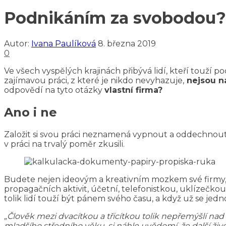
Podnikáním za svobodou?
Autor:
Ivana Paulíková
8. března 2019
0
Ve všech vyspělých krajinách přibývá lidí, kteří touží p
zajímavou práci, z které je nikdo nevyhazuje,
nejsou n
odpovědí na tyto otázky
vlastní firma?
Ano i ne
Založit si svou práci neznamená vypnout a oddechnout 
v práci na trvalý poměr zkusili.
Budete nejen ideovým a kreativním mozkem své firmy, a
propagačních aktivit, účetní, telefonistkou, uklízečko
tolik lidí touží být pánem svého času, a když už se jedno
„Člověk mezi dvacítkou a třicítkou tolik nepřemýšlí nad 
mladšího středního věku, si náhle uvědomí, že další živo