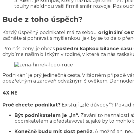
3. Klient je kompas, který naznačuje směr. Mít plá
touhy nabídnou vaší firmě směr rozvoje. Poslouche
Bude z toho úspěch?
Každý úspěšný podnikatel má za sebou
originální ces
začněte si pohrávat s myšlenkou, jak by se to dalo přené
Pro nás, ženy, je občas
poslední kapkou bilance času
chybíme našim blízkým v rodině, v které za nás zaskaku
Podnikání je prý jedinečná cesta. V žádném případě vá
obezřetným a zároveň odvážným člověkem. Dennode
4X NE
Proč chcete podnikat?
Existují „zlé důvody“? Pokud 
Být podnikatelem je „in“.
Zavání to neznalostí 
podnikatelem a představovat si, jaké by to mohlo bý
Konečně budu mít dost peněz.
A možná ani ne… 