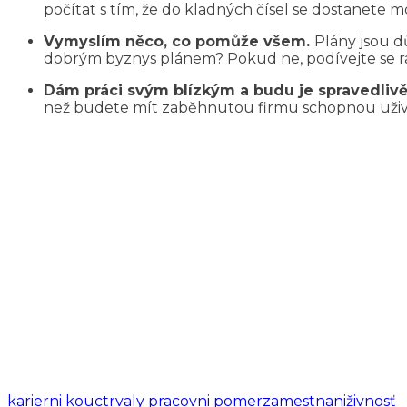
počítat s tím, že do kladných čísel se dostanete 
Vymyslím něco, co pomůže všem.
Plány jsou d
dobrým byznys plánem? Pokud ne, podívejte se ra
Dám práci svým blízkým a budu je spravedliv
než budete mít zaběhnutou firmu schopnou uživ
karierni kouc
trvaly pracovni pomer
zamestnani
živnosť