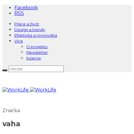
Facebook
RSS
Práce a život
Design a trendy
Efektivita a rovnováha
Více
O projektu
Newsletter
Inzerce
Značka
vaha