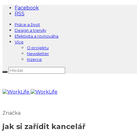
Facebook
RSS
Práce a život
Design a trendy
Efektivita a rovnováha
Více
O projektu
Newsletter
Inzerce
Značka
jak si zařídit kancelář