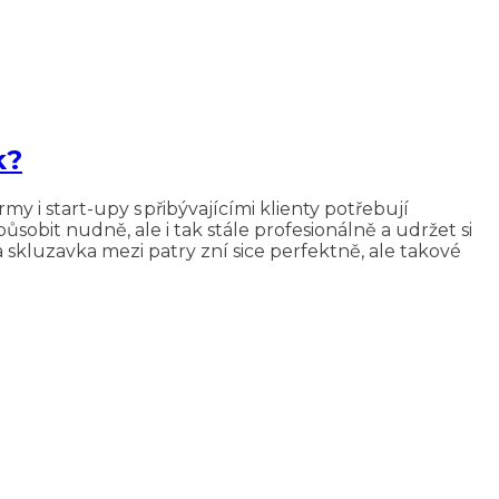
k?
y i start-upy s přibývajícími klienty potřebují
sobit nudně, ale i tak stále profesionálně a udržet si
luzavka mezi patry zní sice perfektně, ale takové