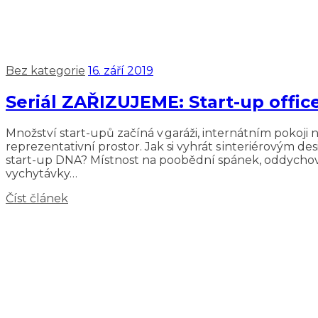
Bez kategorie
16. září 2019
Seriál ZAŘIZUJEME: Start-up office
Množství start-upů začíná v garáži, internátním pokoji 
reprezentativní prostor. Jak si vyhrát s interiérovým d
start-up DNA? Místnost na poobědní spánek, oddychov
vychytávky…
Číst článek