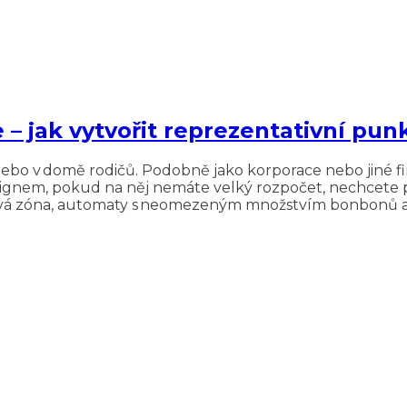
 – jak vytvořit reprezentativní pun
nebo v domě rodičů. Podobně jako korporace nebo jiné firm
esignem, pokud na něj nemáte velký rozpočet, nechcete pů
á zóna, automaty s neomezeným množstvím bonbonů a sk